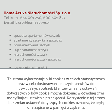
Home Active Nieruchomości Sp. z o.o.
Tel. kom.: 664 001 250, 600 605 827
E-mail:
biuro@homeactive.pl
sprzedaż apartamentów szczyrk
apartamenty szczyrk na sprzedaż
nowe mieszkania szczyrk
kup apartament szczyrk
nieruchomości szczyrk
nieruchomości szczyrk sprzedaż
szczyrk nieruchomości
mieszkania szczyrk
zainwestuj w apartament w szczyrku
Ta strona wykorzystuje pliki cookies w celach statystycznych
biuro sprzedaży apartamentów szczyrk
oraz w celu dostosowania naszych serwisów do
deweloper szczyrk
indywidualnych potrzeb klientów. Zmiany ustawień
rynek pierwotny szczyrk
dotyczących plików cookie można dokonać w dowolnej chwili
modyfikując ustawienia przeglądarki. Korzystanie z tej strony
Strona główna
Kontakt
Kup
Sprzedaj
Apartamenty Szczyrk
bez zmian ustawień dotyczących cookies oznacza, że będą
one zapisane w pamięci urządzenia.