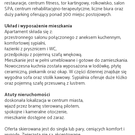
restauracje, centrum fitness, tor kartingowy, rolkowisko, salon
SPA, centrum rehabilitacyjno-terapeutyczne, liczne biura oraz
duży parking oferujący ponad 300 miejsc postojowych.
Układ i wyposażenie mieszkania
Apartament składa się z:
przestronnego salonu połączonego z aneksem kuchennym,
komfortowej sypialni,
łazienki z prysznicem i WC,
przedpokoju z pojemną szafą wnękową.
Mieszkanie jest w pełni umeblowane i gotowe do zamieszkania.
Nowoczesna kuchnia została wyposażona w lodówkę, płytę
ceramiczną, piekarnik oraz okap. W części dziennej znajduje się
wygodna sofa oraz stolik kawowy. Sypialnia oferuje duże łóżko
oraz pojemną szafę przesuwną z lustrem.
Atuty nieruchomości
doskonała lokalizacja w centrum miasta,
wjazd przez bramę sterowaną pilotem,
spokojne i kameralne otoczenie,
mieszkanie dostępne od zaraz.
Oferta skierowana jest do singla lub pary, ceniących komfort i
wygodę. Zwierzęta nie są akceptowane.