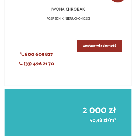
IWONA
CHROBAK
POŚREDNIK NIERUCHOMOŚCI
zostaw wiadomość
600 605 827
(33) 496 21 70
2 000 zł
2
50,38 zł/m