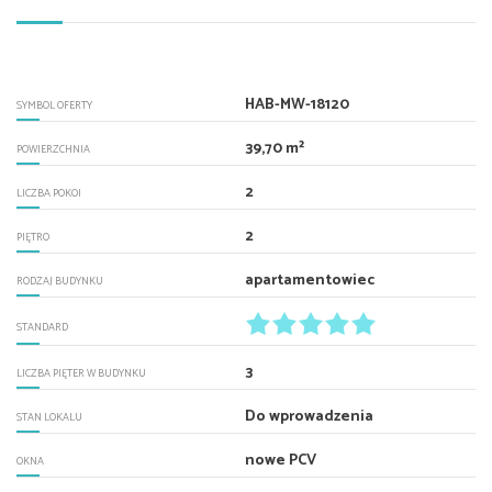
HAB-MW-18120
SYMBOL OFERTY
39,70 m²
POWIERZCHNIA
2
LICZBA POKOI
2
PIĘTRO
apartamentowiec
RODZAJ BUDYNKU
STANDARD
3
LICZBA PIĘTER W BUDYNKU
Do wprowadzenia
STAN LOKALU
nowe PCV
OKNA