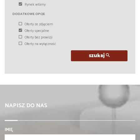
Rynek wtórny
DODATKOWE OPCJE
Oferty ze zdjęciem
Oferty specjalne
Oferty bez prowizji
Oferty na wyłączność
szukaj
NAPISZ DO NAS
IMIĘ