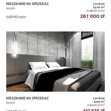
MIESZKANIE NA SPRZEDAŻ
2 pokoje
2
25,00 m
Szczyrk
2
10 680,00 zł/m
267 000 zł
HAB-MS-17507
MIESZKANIE NA SPRZEDAŻ
2 pokoje
2
43,95 m
Szczyrk
2
9 500,00 zł/m
417 525 zł