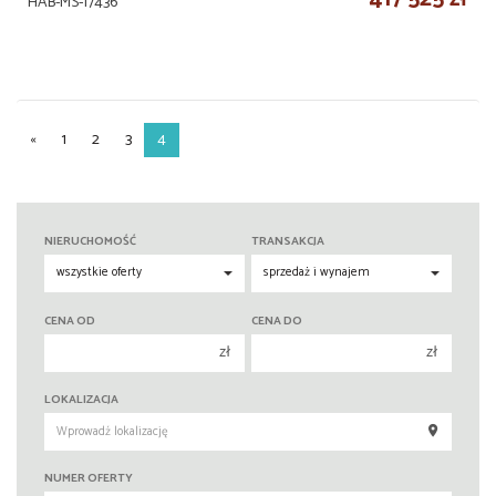
HAB-MS-17436
«
1
2
3
4
NIERUCHOMOŚĆ
TRANSAKCJA
CENA OD
CENA DO
zł
zł
150 000 zł
150 000 zł
LOKALIZACJA
200 000 zł
200 000 zł
250 000 zł
250 000 zł
NUMER OFERTY
300 000 zł
300 000 zł