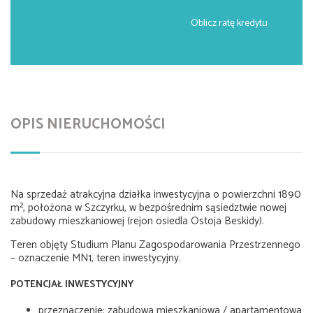
Oblicz ratę kredytu
OPIS NIERUCHOMOŚCI
Na sprzedaż atrakcyjna działka inwestycyjna o powierzchni 1890
m², położona w Szczyrku, w bezpośrednim sąsiedztwie nowej
zabudowy mieszkaniowej (rejon osiedla Ostoja Beskidy).
Teren objęty Studium Planu Zagospodarowania Przestrzennego
– oznaczenie MN1, teren inwestycyjny.
POTENCJAŁ INWESTYCYJNY
przeznaczenie: zabudowa mieszkaniowa / apartamentowa