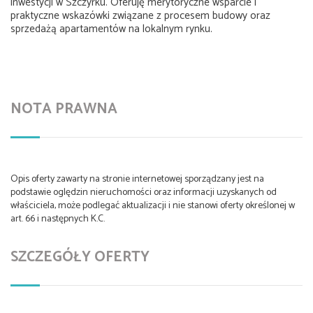
inwestycji w Szczyrku. Oferuję merytoryczne wsparcie i
praktyczne wskazówki związane z procesem budowy oraz
sprzedażą apartamentów na lokalnym rynku.
NOTA PRAWNA
Opis oferty zawarty na stronie internetowej sporządzany jest na
podstawie oględzin nieruchomości oraz informacji uzyskanych od
właściciela, może podlegać aktualizacji i nie stanowi oferty określonej w
art. 66 i następnych K.C.
SZCZEGÓŁY OFERTY