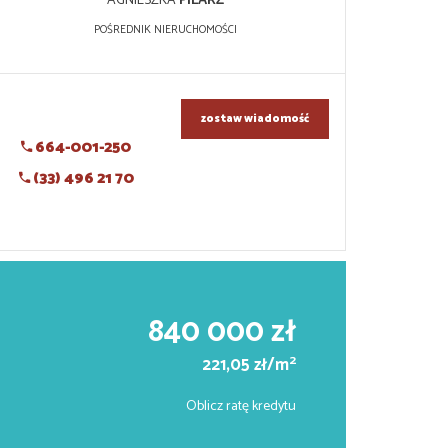
AGNIESZKA
PILARZ
POŚREDNIK NIERUCHOMOŚCI
zostaw wiadomość
664-001-250
(33) 496 21 70
840 000 zł
2
221,05 zł/m
Oblicz ratę kredytu