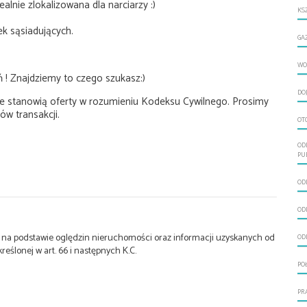
alnie zlokalizowana dla narciarzy :)
KS
ek sąsiadujących.
GA
WO
 - zadzwoń ! Znajdziemy to czego szukasz:)
DO
e stanowią oferty w rozumieniu Kodeksu Cywilnego. Prosimy
ów transakcji.
OT
OD
PU
ODL
ODL
st na podstawie oględzin nieruchomości oraz informacji uzyskanych od
OD
kreślonej w art. 66 i następnych K.C.
PO
PR