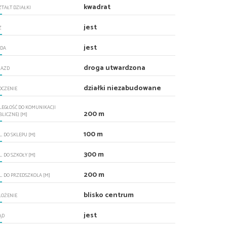
kwadrat
ZTAŁT DZIAŁKI
jest
Z
jest
DA
droga utwardzona
JAZD
działki niezabudowane
OCZENIE
LEGŁOŚĆ DO KOMUNIKACJI
200 m
BLICZNEJ [M]
100 m
. DO SKLEPU [M]
300 m
. DO SZKOŁY [M]
200 m
L. DO PRZEDSZKOLA [M]
blisko centrum
ŁOŻENIE
jest
ĄD