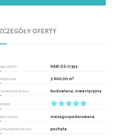
ZCZEGÓŁY OFERTY
HAB-GS-17353
MBOL OFERTY
3 800,00 m²
WIERZCHNIA
budowlana, inwestycyjna
ZEZNACZENIE DZIAŁKI
ANDARD
niezagospodarowana
GOSP. DZIAŁKI
pochyła
SZTAŁTOWANIE DZIAŁKI