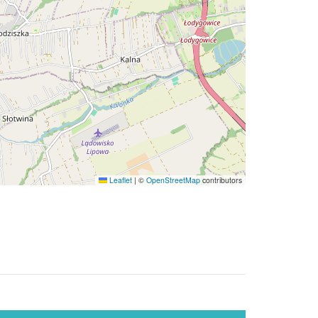
Leaflet
|
©
OpenStreetMap
contributors