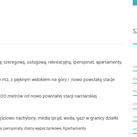
S
 szeregową, usługową, rekreacyjną, (pensjonat, apartamenty,
SY
0 m2, z pięknym widokiem na góry i nowo powstałą stacje
PO
PR
 100 metrów od nowo powstałej stacji narciarskiej.
ST
ęściowo nachylony, media (prąd, woda, gaz) w granicy działki.
ZA
: pensjonaty, domy wypoczynkowe, Apartamenty.
UK