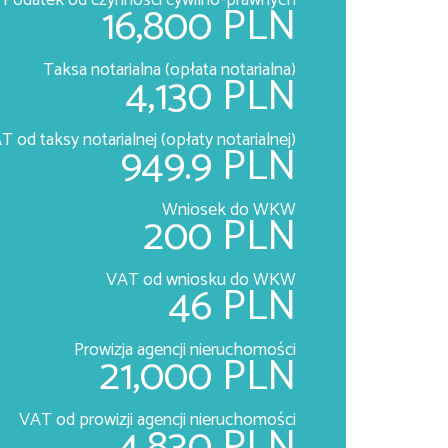
Podatek od czynności cywilno-prawnych
16,800 PLN
Taksa notarialna (opłata notarialna)
4,130 PLN
T od taksy notarialnej (opłaty notarialnej)
949.9 PLN
Wniosek do WKW
200 PLN
VAT od wniosku do WKW
46 PLN
Prowizja agencji nieruchomości
21,000 PLN
VAT od prowizji agencji nieruchomości
4,830 PLN