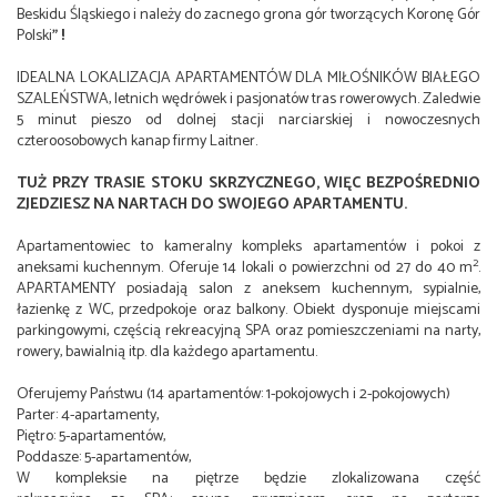
Beskidu Śląskiego i należy do zacnego grona gór tworzących Koronę Gór
Polski
" !
IDEALNA LOKALIZACJA APARTAMENTÓW DLA MIŁOŚNIKÓW BIAŁEGO
SZALEŃSTWA, letnich wędrówek i pasjonatów tras rowerowych. Zaledwie
5 minut pieszo od dolnej stacji narciarskiej i nowoczesnych
czteroosobowych kanap firmy Laitner.
TUŻ PRZY TRASIE STOKU SKRZYCZNEGO, WIĘC BEZPOŚREDNIO
ZJEDZIESZ NA NARTACH DO SWOJEGO APARTAMENTU.
Apartamentowiec to kameralny kompleks apartamentów i pokoi z
2
aneksami kuchennym. Oferuje 14 lokali o powierzchni od 27 do 40 m
.
APARTAMENTY posiadają salon z aneksem kuchennym, sypialnie,
łazienkę z WC, przedpokoje oraz balkony. Obiekt dysponuje miejscami
parkingowymi, częścią rekreacyjną SPA oraz pomieszczeniami na narty,
rowery, bawialnią itp. dla każdego apartamentu.
Oferujemy Państwu (14 apartamentów: 1-pokojowych i 2-pokojowych)
Parter: 4-apartamenty,
Piętro: 5-apartamentów,
Poddasze: 5-apartamentów,
W kompleksie na piętrze będzie zlokalizowana część