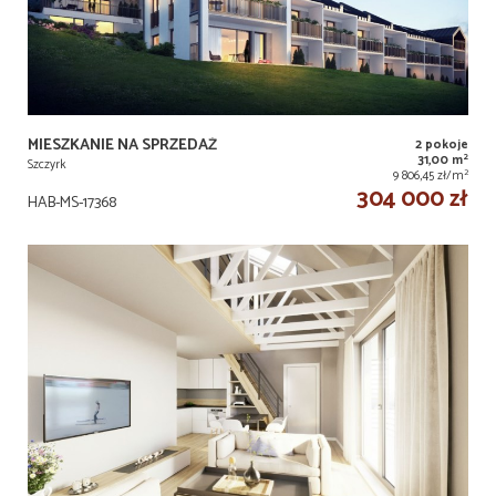
MIESZKANIE NA SPRZEDAŻ
2 pokoje
2
31,00 m
Szczyrk
2
9 806,45 zł/m
304 000 zł
HAB-MS-17368