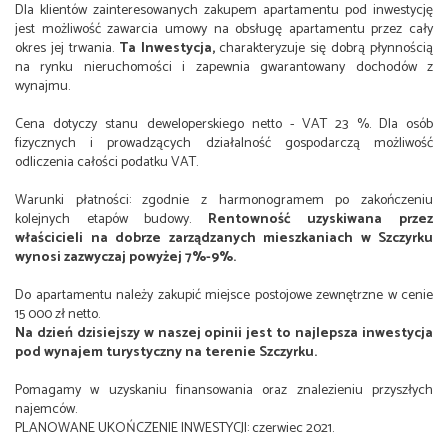
Dla klientów zainteresowanych zakupem apartamentu pod inwestycję
jest możliwość zawarcia umowy na obsługę apartamentu przez cały
okres jej trwania.
Ta Inwestycja,
charakteryzuje się dobrą płynnością
na rynku nieruchomości i zapewnia gwarantowany dochodów z
wynajmu.
Cena dotyczy stanu deweloperskiego netto - VAT 23 %. Dla osób
fizycznych i prowadzących działalność gospodarczą możliwość
odliczenia całości podatku VAT.
Warunki płatności: zgodnie z harmonogramem po zakończeniu
kolejnych etapów budowy.
Rentowność uzyskiwana przez
właścicieli na dobrze zarządzanych mieszkaniach w Szczyrku
wynosi zazwyczaj powyżej 7%-9%.
Do apartamentu należy zakupić miejsce postojowe zewnętrzne w cenie
15 000 zł netto.
Na dzień dzisiejszy w naszej opinii jest to najlepsza inwestycja
pod wynajem turystyczny na terenie Szczyrku.
Pomagamy w uzyskaniu finansowania oraz znalezieniu przyszłych
najemców.
PLANOWANE UKOŃCZENIE INWESTYCJI: czerwiec 2021.