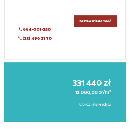
zostaw wiadomość
664-001-250
(33) 496 21 70
331 440 zł
2
12 000,00 zł/m
Oblicz ratę kredytu