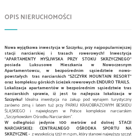
OPIS NIERUCHOMOŚCI
Nowa wyjątkowa inwestycja w Szczyrku, przy najpopularniejszej
stacji narciarskiej i trasach rowerowych! Inwestycja
"APARTAMENTY MYŚLIWSKA PRZY STOKU SKRZYCZNEGO"
posiada Luksusowe Mieszkania w Nowoczesnym
Apartamentowcu, w bezpośrednim sąsiedztwie nowo-
powstałych tras narciarskich "SZCZYRK MOUNTAIN RESORT"
oraz kompleksu górskich ścieżek rowerowych ENDURO TRAILS.
Lokalizacja apartamentów w bezpośrednim sąsiedztwie tras
narciarskich sprawia, iż jest to najlepsza lokalizacja w
Szczyrku!
Idealna inwestycja na zakup pod wynajem turystyczny
zarówno zimą i latem tuż przy PARKU KRAJOBRAZOWYM BESKIDU
ŚLĄSKIEGO i największym w Polsce kompleksie narciarskim
„Szczyrkowskim Ośrodku Narciarskim".
W odległości jedynie 100 metrów od dolnej STACJI
NARCIARSKIEJ: CENTRALNEGO OŚRODKA SPORTU NA
SKRZYCZNE -
z wysokością 1257 m n.p.m., który stanowi najwyższy szczyt