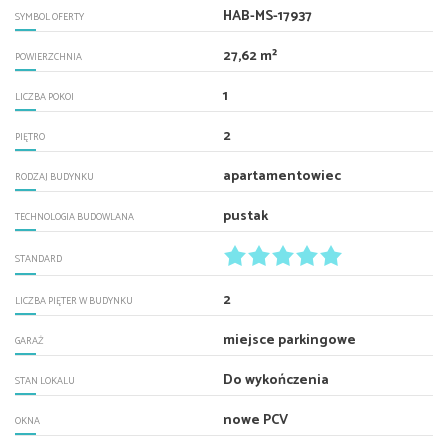
HAB-MS-17937
SYMBOL OFERTY
27,62 m²
POWIERZCHNIA
1
LICZBA POKOI
2
PIĘTRO
apartamentowiec
RODZAJ BUDYNKU
pustak
TECHNOLOGIA BUDOWLANA
STANDARD
2
LICZBA PIĘTER W BUDYNKU
miejsce parkingowe
GARAŻ
Do wykończenia
STAN LOKALU
nowe PCV
OKNA