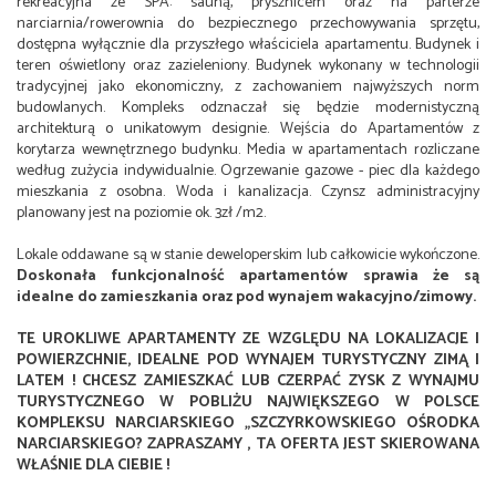
rekreacyjna ze SPA: sauną, prysznicem oraz na parterze
narciarnia/rowerownia do bezpiecznego przechowywania sprzętu,
dostępna wyłącznie dla przyszłego właściciela apartamentu. Budynek i
teren oświetlony oraz zazieleniony. Budynek wykonany w technologii
tradycyjnej jako ekonomiczny, z zachowaniem najwyższych norm
budowlanych. Kompleks odznaczał się będzie modernistyczną
architekturą o unikatowym designie. Wejścia do Apartamentów z
korytarza wewnętrznego budynku. Media w apartamentach rozliczane
według zużycia indywidualnie. Ogrzewanie gazowe - piec dla każdego
mieszkania z osobna. Woda i kanalizacja. Czynsz administracyjny
planowany jest na poziomie ok. 3zł /m2.
Lokale oddawane są w stanie deweloperskim lub całkowicie wykończone.
Doskonała funkcjonalność apartamentów sprawia że są
idealne do zamieszkania oraz pod wynajem wakacyjno/zimowy.
TE UROKLIWE APARTAMENTY ZE WZGLĘDU NA LOKALIZACJE I
POWIERZCHNIE, IDEALNE POD WYNAJEM TURYSTYCZNY ZIMĄ I
LATEM !
CHCESZ ZAMIESZKAĆ LUB CZERPAĆ ZYSK Z WYNAJMU
TURYSTYCZNEGO W POBLIŻU NAJWIĘKSZEGO W POLSCE
KOMPLEKSU NARCIARSKIEGO „SZCZYRKOWSKIEGO OŚRODKA
NARCIARSKIEGO? ZAPRASZAMY , TA OFERTA JEST SKIEROWANA
WŁAŚNIE DLA CIEBIE !