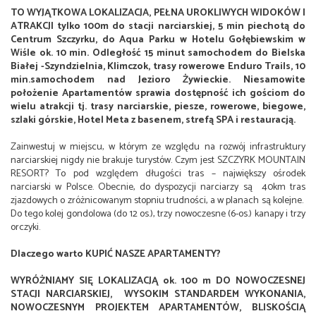
TO WYJĄTKOWA LOKALIZACJA, PEŁNA UROKLIWYCH WIDOKÓW I
ATRAKCJI tylko 100m do stacji narciarskiej, 5 min piechotą do
Centrum Szczyrku, do Aqua Parku w Hotelu Gołębiewskim w
Wiśle ok. 10 min. Odległość 15 minut samochodem do Bielska
Białej -Szyndzielnia, Klimczok, trasy rowerowe Enduro Trails, 10
min.samochodem nad Jezioro Żywieckie. Niesamowite
położenie Apartamentów sprawia dostępność ich gościom do
wielu atrakcji tj. trasy narciarskie, piesze, rowerowe, biegowe,
szlaki górskie, Hotel Meta z basenem, strefą SPA i restauracją.
Zainwestuj w miejscu, w którym ze względu na rozwój infrastruktury
narciarskiej nigdy nie brakuje turystów. Czym jest SZCZYRK MOUNTAIN
RESORT? To pod względem długości tras – największy ośrodek
narciarski w Polsce. Obecnie, do dyspozycji narciarzy są 40km tras
zjazdowych o zróżnicowanym stopniu trudności, a w planach są kolejne.
Do tego kolej gondolowa (do 12 os.), trzy nowoczesne (6-os.) kanapy i trzy
orczyki.
Dlaczego warto KUPIĆ NASZE APARTAMENTY?
WYRÓŻNIAMY SIĘ LOKALIZACJĄ ok. 100 m DO NOWOCZESNEJ
STACJI NARCIARSKIEJ, WYSOKIM STANDARDEM WYKONANIA,
NOWOCZESNYM PROJEKTEM APARTAMENTÓW, BLISKOŚCIĄ