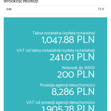
WYSOKOŚĆ PROWIZJI
PLN
Taksa notarialna (opłata notarialna)
1,047.88 PLN
VAT od taksy notarialnej (opłaty notarialnej)
241.01 PLN
Wniosek do WKW
200 PLN
Prowizja agencji nieruchomości
8,286 PLN
VAT od prowizji agencji nieruchomości
1,905.78 PLN