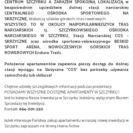
CENTRUM SZCZYRKU A ZARAZEM SPOKOJNĄ LOKALIZACJĄ w
bezpośrednim sąsiedztwie dolnej stacji narciarskiej
CENTRALNEGO OŚRODKA SPORTOWEGO NA
SKRZYCZNE,
bliskością szlaków górskich i tras rowerowych.
WSZYSTKO TO W OKOLICY NAJPOPULARNIEJSZYCH TRAS
NARCIARSKICH tj. SZCZYRKOWSKIEGO OŚRODKA
NARCIARSKIEGO W SZCZYRKU, Stacji Narciarskiej COS –
SKRZYCZNE oraz ośrodka sportowo-rekreacyjnego BESKID
SPORT ARENA, NOWOCZESNYCH GÓRSKICH TRAS
ROWEROWYCH Enduro Trails.
Położenie apartamentów zapewnia pieszy dostęp do dolnej
stacji wyciągu na Skrzyczne "COS" bez potrzeby używania
samochodu lub skibusa!
Chętnie udzielę szczegółowych informacji podczas prezentacji.
POSIADAMY WSZYSTKIE DOSTĘPNE APARTAMENTY W SZCZYRKU !
Jest to kolejna Nasza Inwestycja w Szczyrku. Jesteśmy wyłącznym Biurem
Sprzedaży tej Inwestycji.
Kontakt:
664-001-250
Jeżeli interesuje Państwa zakup apartamentu w naszej nowej inwestycji w
Szczyrku zapraszam na stronę Home Active