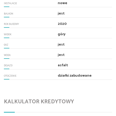
nowe
INSTALACJE
jest
BALKON
2020
ROK BUDOWY
góry
WIDOK
jest
GAZ
jest
WODA
asfalt
DOJAZD
działki zabudowane
OTOCZENIE
KALKULATOR KREDYTOWY