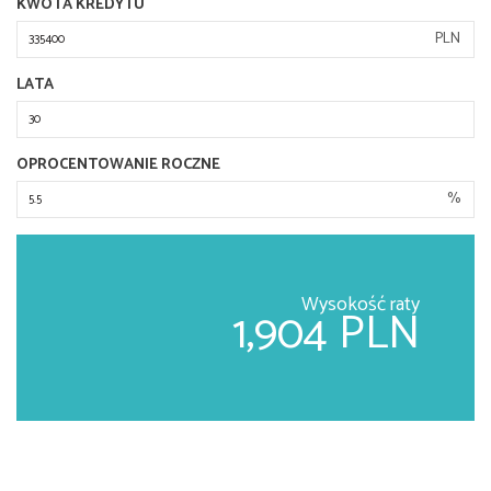
KWOTA KREDYTU
PLN
LATA
OPROCENTOWANIE ROCZNE
%
Wysokość raty
1,904 PLN