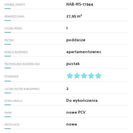
HAB-MS-17944
SYMBOL OFERTY
27,95 m²
POWIERZCHNIA
1
LICZBA POKOI
poddasze
PIĘTRO
apartamentowiec
RODZAJ BUDYNKU
pustak
TECHNOLOGIA BUDOWLANA
STANDARD
2
LICZBA PIĘTER W BUDYNKU
Do wykończenia
STAN LOKALU
nowe PCV
OKNA
nowe
INSTALACJE