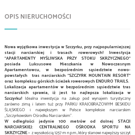
OPIS NIERUCHOMOŚCI
Nowa wyjątkowa inwestycja w Szczyrku, przy najpopularniejszej
stacji narciarskiej i trasach rowerowych! Inwestycja
"APARTAMENTY MYŚLIWSKA PRZY STOKU SKRZYCZNEGO"
posiada Luksusowe Mieszkania w Nowoczesnym
Apartamentowcu, w bezpośrednim sąsiedztwie nowo-
powstałych tras narciarskich "SZCZYRK MOUNTAIN RESORT"
oraz kompleksu górskich ścieżek rowerowych ENDURO TRAILS.
Lokalizacja apartamentów w bezpośrednim sąsiedztwie tras
narciarskich sprawia, iż jest to najlepsza lokalizacja w
Szczyrku!
Idealna inwestycja na zakup pod wynajem turystyczny
zarówno zimą i latem tuż przy PARKU KRAJOBRAZOWYM BESKIDU
ŚLĄSKIEGO i największym w Polsce kompleksie narciarskim
„Szczyrkowskim Ośrodku Narciarskim".
W odległości jedynie 100 metrów od dolnej STACJI
NARCIARSKIEJ: CENTRALNEGO OŚRODKA SPORTU NA
SKRZYCZNE -
z wysokością 1257 m n.p.m., który stanowi najwyższy szczyt