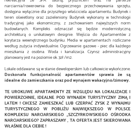
rekreacyjna ze SPA: sauną, prysznicem oraz na parterze
narciarnia/rowerownia do bezpiecznego przechowywania sprzętu,
dostępna wyłącznie dla przyszłego właściciela apartamentu. Budynek i
teren oświetlony oraz zazieleniony. Budynek wykonany w technologii
tradycyjnej jako ekonomiczny, z zachowaniem najwyższych norm
budowlanych. Kompleks odznaczał się będzie modernistyczną
architekturą o unikatowym designie. Wejścia do Apartamentów z
korytarza wewnętrznego budynku. Media w apartamentach rozliczane
według zużycia indywidualnie. Ogrzewanie gazowe - piec dla każdego
mieszkania z osobna. Woda i kanalizacja. Czynsz administracyjny
planowany jest na poziomie ok. 3zł /m2.
Lokale oddawane są w stanie deweloperskim lub całkowicie wykończone.
Doskonała funkcjonalność apartamentów sprawia że są
idealne do zamieszkania oraz pod wynajem wakacyjno/zimowy.
TE UROKLIWE APARTAMENTY ZE WZGLĘDU NA LOKALIZACJE I
POWIERZCHNIE, IDEALNE POD WYNAJEM TURYSTYCZNY ZIMĄ I
LATEM !
CHCESZ ZAMIESZKAĆ LUB CZERPAĆ ZYSK Z WYNAJMU
TURYSTYCZNEGO W POBLIŻU NAJWIĘKSZEGO W POLSCE
KOMPLEKSU NARCIARSKIEGO „SZCZYRKOWSKIEGO OŚRODKA
NARCIARSKIEGO? ZAPRASZAMY , TA OFERTA JEST SKIEROWANA
WŁAŚNIE DLA CIEBIE !