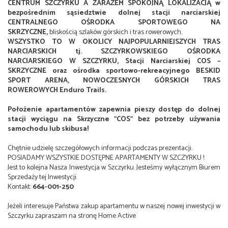
CENTRUM SZCZYRKU A ZARAZEM SPOKOJNĄ LOKALIZACJĄ w
bezpośrednim sąsiedztwie dolnej stacji narciarskiej
CENTRALNEGO OŚRODKA SPORTOWEGO NA
SKRZYCZNE,
bliskością szlaków górskich i tras rowerowych.
WSZYSTKO TO W OKOLICY NAJPOPULARNIEJSZYCH TRAS
NARCIARSKICH tj. SZCZYRKOWSKIEGO OŚRODKA
NARCIARSKIEGO W SZCZYRKU, Stacji Narciarskiej COS –
SKRZYCZNE oraz ośrodka sportowo-rekreacyjnego BESKID
SPORT ARENA, NOWOCZESNYCH GÓRSKICH TRAS
ROWEROWYCH Enduro Trails.
Położenie apartamentów zapewnia pieszy dostęp do dolnej
stacji wyciągu na Skrzyczne "COS" bez potrzeby używania
samochodu lub skibusa!
Chętnie udzielę szczegółowych informacji podczas prezentacji.
POSIADAMY WSZYSTKIE DOSTĘPNE APARTAMENTY W SZCZYRKU !
Jest to kolejna Nasza Inwestycja w Szczyrku. Jesteśmy wyłącznym Biurem
Sprzedaży tej Inwestycji.
Kontakt:
664-001-250
Jeżeli interesuje Państwa zakup apartamentu w naszej nowej inwestycji w
Szczyrku zapraszam na stronę Home Active