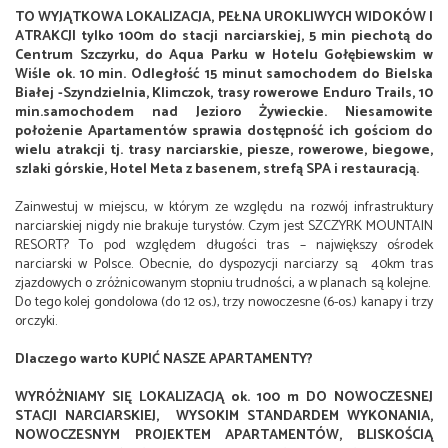
TO WYJĄTKOWA LOKALIZACJA, PEŁNA UROKLIWYCH WIDOKÓW I
ATRAKCJI tylko 100m do stacji narciarskiej, 5 min piechotą do
Centrum Szczyrku, do Aqua Parku w Hotelu Gołębiewskim w
Wiśle ok. 10 min. Odległość 15 minut samochodem do Bielska
Białej -Szyndzielnia, Klimczok, trasy rowerowe Enduro Trails, 10
min.samochodem nad Jezioro Żywieckie. Niesamowite
położenie Apartamentów sprawia dostępność ich gościom do
wielu atrakcji tj. trasy narciarskie, piesze, rowerowe, biegowe,
szlaki górskie, Hotel Meta z basenem, strefą SPA i restauracją.
Zainwestuj w miejscu, w którym ze względu na rozwój infrastruktury
narciarskiej nigdy nie brakuje turystów. Czym jest SZCZYRK MOUNTAIN
RESORT? To pod względem długości tras – największy ośrodek
narciarski w Polsce. Obecnie, do dyspozycji narciarzy są 40km tras
zjazdowych o zróżnicowanym stopniu trudności, a w planach są kolejne.
Do tego kolej gondolowa (do 12 os.), trzy nowoczesne (6-os.) kanapy i trzy
orczyki.
Dlaczego warto KUPIĆ NASZE APARTAMENTY?
WYRÓŻNIAMY SIĘ LOKALIZACJĄ ok. 100 m DO NOWOCZESNEJ
STACJI NARCIARSKIEJ, WYSOKIM STANDARDEM WYKONANIA,
NOWOCZESNYM PROJEKTEM APARTAMENTÓW, BLISKOŚCIĄ