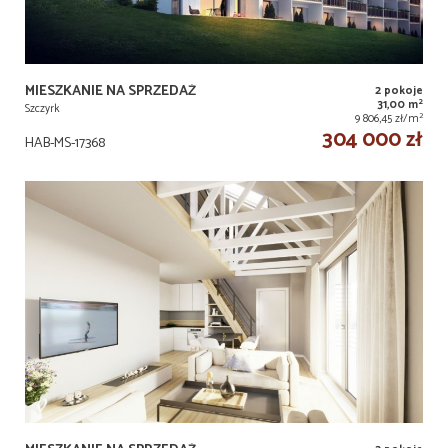
MIESZKANIE NA SPRZEDAŻ
2 pokoje
2
31,00 m
Szczyrk
2
9 806,45 zł/m
304 000 zł
HAB-MS-17368