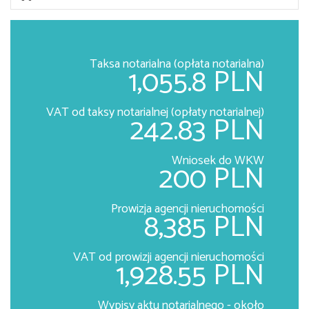
Taksa notarialna (opłata notarialna)
1,055.8 PLN
VAT od taksy notarialnej (opłaty notarialnej)
242.83 PLN
Wniosek do WKW
200 PLN
Prowizja agencji nieruchomości
8,385 PLN
VAT od prowizji agencji nieruchomości
1,928.55 PLN
Wypisy aktu notarialnego - około