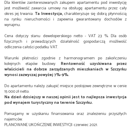
Dla klientów zainteresowanych zakupem apartamentu pod inwestycję
jest możliwość zawarcia umowy na obsługę apartamentu przez cały
okres jej trwania.
Ta Inwestycja,
charakteryzuje się dobrą płynnością
na rynku nieruchomości i zapewnia gwarantowany dochodów z
wynajmu.
Cena dotyczy stanu deweloperskiego netto - VAT 23 %. Dla osób
fizycznych i prowadzących działalność gospodarczą możliwość
odliczenia całości podatku VAT.
Warunki płatności: zgodnie z harmonogramem po zakończeniu
kolejnych etapów budowy.
Rentowność uzyskiwana przez
właścicieli na dobrze zarządzanych mieszkaniach w Szczyrku
wynosi zazwyczaj powyżej 7%-9%.
Do apartamentu należy zakupić miejsce postojowe zewnętrzne w cenie
15 000 zł netto.
Na dzień dzisiejszy w naszej opinii jest to najlepsza inwestycja
pod wynajem turystyczny na terenie Szczyrku.
Pomagamy w uzyskaniu finansowania oraz znalezieniu przyszłych
najemców.
PLANOWANE UKOŃCZENIE INWESTYCJI: czerwiec 2021.