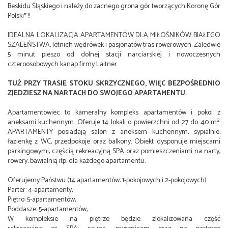
Beskidu Śląskiego i należy do zacnego grona gór tworzących Koronę Gór
Polski
" !
IDEALNA LOKALIZACJA APARTAMENTÓW DLA MIŁOŚNIKÓW BIAŁEGO
SZALEŃSTWA, letnich wędrówek i pasjonatów tras rowerowych. Zaledwie
5 minut pieszo od dolnej stacji narciarskiej i nowoczesnych
czteroosobowych kanap firmy Laitner.
TUŻ PRZY TRASIE STOKU SKRZYCZNEGO, WIĘC BEZPOŚREDNIO
ZJEDZIESZ NA NARTACH DO SWOJEGO APARTAMENTU.
Apartamentowiec to kameralny kompleks apartamentów i pokoi z
2
aneksami kuchennym. Oferuje 14 lokali o powierzchni od 27 do 40 m
.
APARTAMENTY posiadają salon z aneksem kuchennym, sypialnie,
łazienkę z WC, przedpokoje oraz balkony. Obiekt dysponuje miejscami
parkingowymi, częścią rekreacyjną SPA oraz pomieszczeniami na narty,
rowery, bawialnią itp. dla każdego apartamentu.
Oferujemy Państwu (14 apartamentów: 1-pokojowych i 2-pokojowych)
Parter: 4-apartamenty,
Piętro: 5-apartamentów,
Poddasze: 5-apartamentów,
W kompleksie na piętrze będzie zlokalizowana część