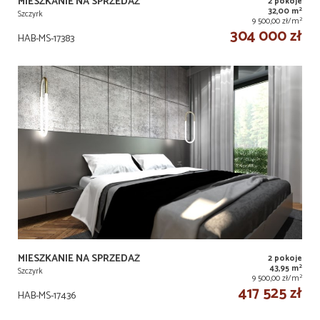
MIESZKANIE NA SPRZEDAŻ
2 pokoje
2
32,00 m
Szczyrk
2
9 500,00 zł/m
304 000 zł
HAB-MS-17383
MIESZKANIE NA SPRZEDAŻ
2 pokoje
2
43,95 m
Szczyrk
2
9 500,00 zł/m
417 525 zł
HAB-MS-17436