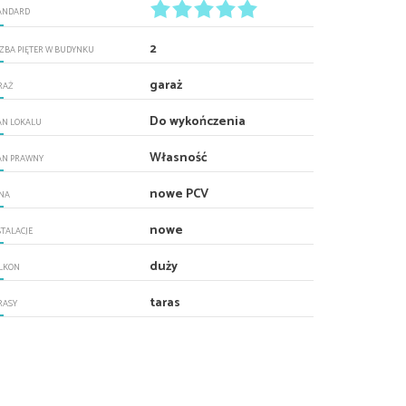
ANDARD
2
CZBA PIĘTER W BUDYNKU
garaż
RAŻ
Do wykończenia
AN LOKALU
Własność
AN PRAWNY
nowe PCV
NA
nowe
STALACJE
duży
LKON
taras
RASY