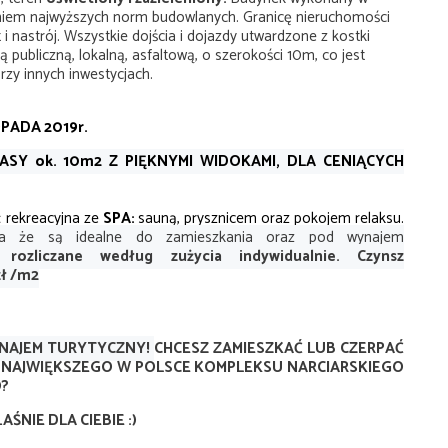
aniem najwyższych norm budowlanych. Granicę nieruchomości
i nastrój. Wszystkie dojścia i dojazdy utwardzone z kostki
 publiczną, lokalną, asfaltową, o szerokości 10m, co jest
zy innych inwestycjach.
OPADA 2019r.
SY ok. 10m2 Z PIĘKNYMI WIDOKAMI, DLA CENIĄCYCH
ć rekreacyjna
ze
SPA:
sauną, prysznicem oraz pokojem relaksu.
wia że są idealne do zamieszkania oraz pod wynajem
ozliczane według zużycia indywidualnie. Czynsz
ł /
m2
NAJEM TURYTYCZNY!
CHCESZ ZAMIESZKAĆ LUB CZERPAĆ
 NAJWIĘKSZEGO W POLSCE KOMPLEKSU NARCIARSKIEGO
O
?
ŚNIE DLA CIEBIE :)