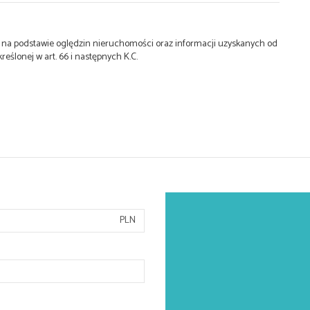
st na podstawie oględzin nieruchomości oraz informacji uzyskanych od
kreślonej w art. 66 i następnych K.C.
PLN