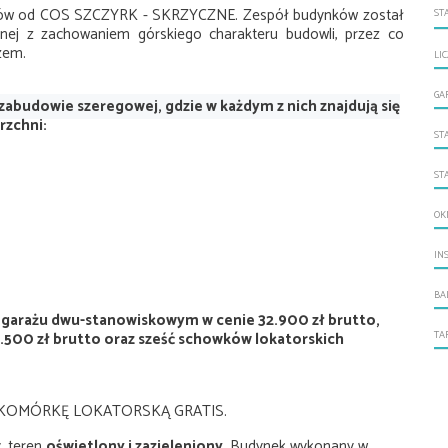
rów od COS SZCZYRK - SKRZYCZNE. Zespół budynków został
ST
cznej z zachowaniem górskiego charakteru budowli, przez co
zem.
LI
GA
abudowie szeregowej, gdzie w każdym z nich znajdują się
rzchni:
ST
ST
OK
IN
BA
 garażu dwu-stanowiskowym w cenie 32.900 zł brutto,
.500 zł brutto oraz sześć schowków lokatorskich
TA
KOMÓRKĘ LOKATORSKĄ GRATIS.
, teren
oświetlony i zazieleniony.
Budynek wykonany w