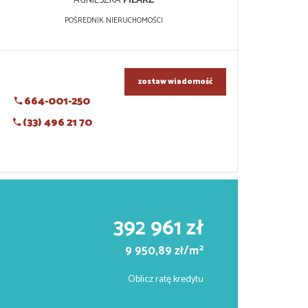
AGNIESZKA
PILARZ
POŚREDNIK NIERUCHOMOŚCI
zostaw wiadomość
664-001-250
(33) 496 21 70
392 961 zł
2
9 950,89 zł/m
Oblicz ratę kredytu