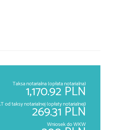
Taksa notarialna (opłata notarialna)
1,170.92 PLN
T od taksy notarialnej (opłaty notarialnej)
269.31 PLN
Wniosek do WKW