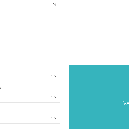
%
PLN
)
PLN
VA
PLN