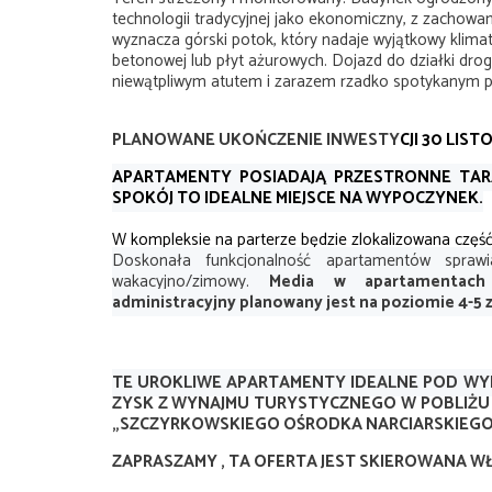
technologii tradycyjnej jako ekonomiczny, z zachow
wyznacza górski potok, który nadaje wyjątkowy klimat 
betonowej lub płyt ażurowych. Dojazd do działki drogą
niewątpliwym atutem i zarazem rzadko spotykanym pr
PLANOWANE UKOŃCZENIE INWESTY
CJI 30 LIST
APARTAMENTY POSIADAJĄ PRZESTRONNE TARA
SPOKÓJ TO IDEALNE MIEJSCE NA WYPOCZYNEK.
W kompleksie na parterze będzie zlokalizowana częś
Doskonała funkcjonalność apartamentów spra
wakacyjno/zimowy.
Media w apartamentach r
administracyjny planowany jest na poziomie 4-5 z
TE UROKLIWE APARTAMENTY IDEALNE POD WY
ZYSK Z WYNAJMU TURYSTYCZNEGO
W POBLIŻU
„SZCZYRKOWSKIEGO OŚRODKA NARCIARSKIEG
ZAPRASZAMY , TA OFERTA JEST SKIEROWANA WŁA