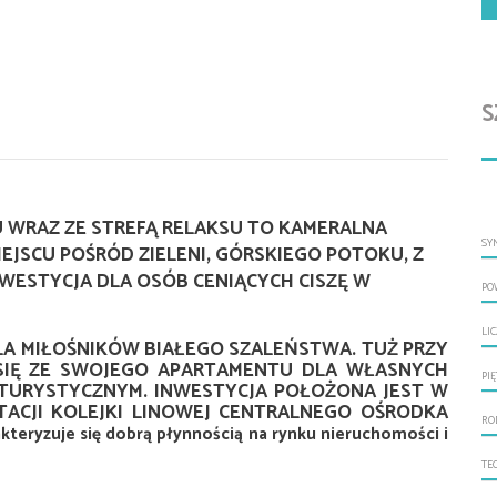
S
WRAZ ZE STREFĄ RELAKSU TO KAMERALNA
SY
JSCU POŚRÓD ZIELENI, GÓRSKIEGO POTOKU, Z
NWESTYCJA DLA OSÓB CENIĄCYCH CISZĘ W
PO
LI
A MIŁOŚNIKÓW BIAŁEGO SZALEŃSTWA. TUŻ PRZY
SIĘ ZE SWOJEGO APARTAMENTU DLA WŁASNYCH
PI
 TURYSTYCZNYM. INWESTYCJA POŁOŻONA JEST W
ACJI KOLEJKI LINOWEJ CENTRALNEGO OŚRODKA
RO
kteryzuje się dobrą płynnością na rynku nieruchomości i
TE