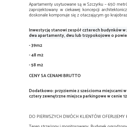
Apartamenty usytuowane są w Szczyrku – 650 met
zaprojektowany w ciekawej koncepcji architektoni
doskonale komponuje się z otaczającym go krajobra
Inwestycję stanowi zespół
czterech budynków w z
dwa apartamenty, dwu lub trzypokojowe
o powie
- 39m2
- 48 m2
- 58 m2
CENY SA CENAMI BRUTTO
Dodatkowo: przyziemie z sześcioma miejscami w
cztery zewnętrzne miejsca parkingowe w cenie 12
DO PIERWSZYCH DWÓCH KLIENTÓW OFERUJEMY 
Teren strzeżony i monitorowany. Budynek ogrodzony