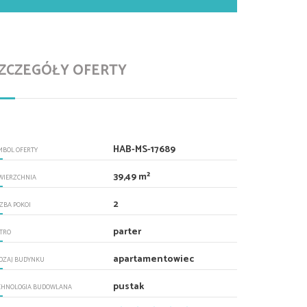
ZCZEGÓŁY OFERTY
HAB-MS-17689
MBOL OFERTY
39,49 m²
WIERZCHNIA
2
CZBA POKOI
parter
ĘTRO
apartamentowiec
DZAJ BUDYNKU
pustak
CHNOLOGIA BUDOWLANA