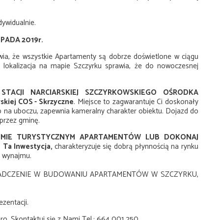
ywidualnie.
PADA 2019r.
a, że wszystkie Apartamenty są dobrze doświetlone w ciągu
 lokalizacja na mapie Szczyrku sprawia, że do nowoczesnej
STACJI NARCIARSKIEJ SZCZYRKOWSKIEGO OŚRODKA
kiej COS - Skrzyczne
. Miejsce to zagwarantuje Ci doskonały
eco na uboczu, zapewnia kameralny charakter obiektu. Dojazd do
przez gminę.
AJMIE TURYSTYCZNYM APARTAMENTÓW LUB DOKONAJ
Ta Inwestycja,
charakteryzuje się dobrą płynnością na rynku
 wynajmu.
IADCZENIE W BUDOWANIU APARTAMENTÓW W SZCZYRKU,
zentacji.
ro. Skontaktuj się z Nami Tel.: 664 001 250