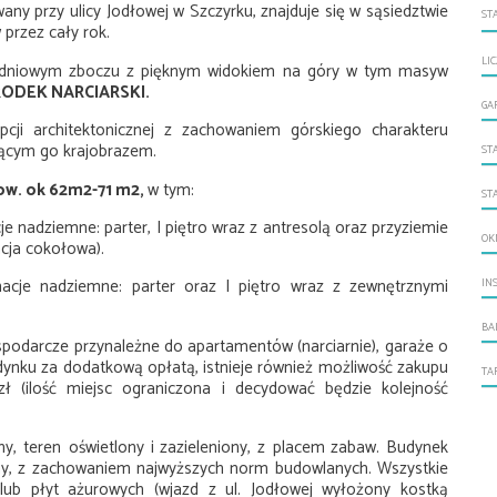
any przy ulicy Jodłowej w Szczyrku, znajduje się w sąsiedztwie
ST
przez cały rok.
LI
łudniowym zboczu z pięknym widokiem na góry w tym masyw
ODEK NARCIARSKI.
GA
cji architektonicznej z zachowaniem górskiego charakteru
jącym go krajobrazem.
ST
ow. ok 62m2-71 m2,
w tym:
ST
 nadziemne: parter, I piętro wraz z antresolą oraz przyziemie
OK
cja cokołowa).
acje nadziemne: parter oraz I piętro wraz z zewnętrznymi
IN
BA
spodarcze przynależne do apartamentów (narciarnie), garaże o
udynku za
dodatkową opłatą, istnieje również możliwość zakupu
TA
 (ilość miejsc ograniczona i decydować będzie kolejność
ny, teren
oświetlony i
zazieleniony, z placem
zabaw.
Budynek
zny, z zachowaniem najwyższych norm budowlanych. Wszystkie
 lub płyt ażurowych (wjazd z ul. Jodłowej wyłożony kostką