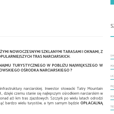
S
ŻYMI NOWOCZESNYMI SZKLANYMI TARASAMI I OKNAMI, Z
PULARNIEJSZYCH TRAS NARCIARSKICH.
SY
WYNAJMU TURYSTYCZNEGO
W POBLIŻU NAJWIĘKSZEGO W
PO
KOWSKIEGO OŚRODKA NARCIARSKIEGO
?
LI
PI
nfrastruktury narciarskiej. Inwestor słowacki Tatry Mountain
., dzięki czemu stanie się najlepszym ośrodkiem narciarskim w
RO
ponad 40 km tras zjazdowych. Szczyrk po wielu latach odrodzi
ągnąć bardzo wielu turystów, a tym samym będzie
OPŁACALNĄ
TE