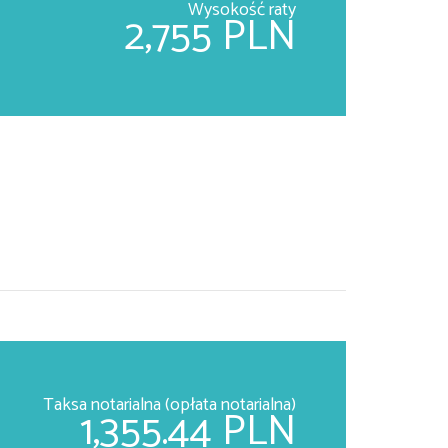
Wysokość raty
2,755 PLN
Taksa notarialna (opłata notarialna)
1,355.44 PLN