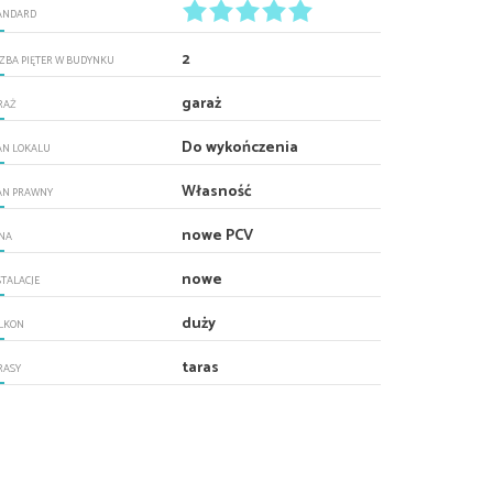
ANDARD
2
CZBA PIĘTER W BUDYNKU
garaż
RAŻ
Do wykończenia
AN LOKALU
Własność
AN PRAWNY
nowe PCV
NA
nowe
STALACJE
duży
LKON
taras
RASY