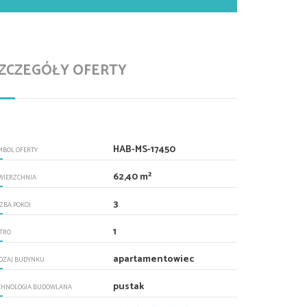
ZCZEGÓŁY OFERTY
HAB-MS-17450
MBOL OFERTY
62,40 m²
WIERZCHNIA
3
CZBA POKOI
1
ĘTRO
apartamentowiec
DZAJ BUDYNKU
pustak
CHNOLOGIA BUDOWLANA