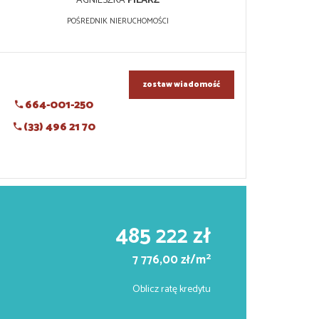
AGNIESZKA
PILARZ
POŚREDNIK NIERUCHOMOŚCI
zostaw wiadomość
664-001-250
(33) 496 21 70
485 222 zł
2
7 776,00 zł/m
Oblicz ratę kredytu