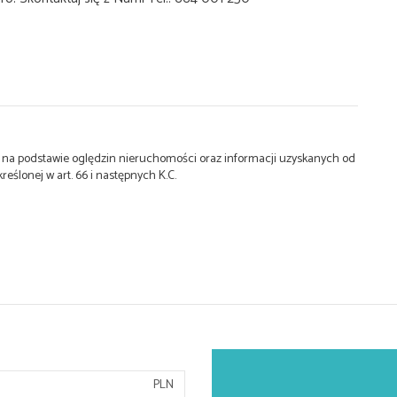
st na podstawie oględzin nieruchomości oraz informacji uzyskanych od
kreślonej w art. 66 i następnych K.C.
PLN