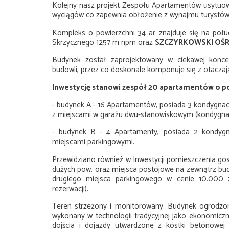
Kolejny nasz projekt
Zespołu Apartamentów
usytuow
wyciągów co zapewnia obłożenie z wynajmu turystów 
Kompleks o powierzchni 34 ar znajduje się na po
Skrzycznego 1257 m npm oraz
SZCZYRKOWSKI OŚR
Budynek został zaprojektowany w ciekawej koncep
budowli, przez co doskonale komponuje się z otacza
Inwestycję stanowi zespół 20 apartamentów o p
- budynek A
- 16 Apartamentów, posiada 3 kondygnacje
z miejscami w garażu dwu-stanowiskowym (kondygna
- budynek
B -
4 Apartamenty, posiada 2 kondygn
miejscami parkingowymi.
Przewidziano również w Inwestycji pomieszczenia go
dużych pow. oraz miejsca postojowe na zewnątrz b
drugiego miejsca parkingowego w cenie 10.000 zł
rezerwacji).
Teren strzeżony i monitorowany. Budynek ogrodzo
wykonany w technologii tradycyjnej jako ekonomic
dojścia i dojazdy utwardzone z kostki betonowej