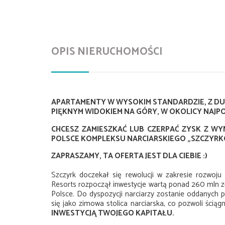
OPIS NIERUCHOMOŚCI
APARTAMENTY
W WYSOKIM STANDARDZIE, Z DU
PIĘKNYM WIDOKIEM NA GÓRY, W OKOLICY NAJPO
CHCESZ ZAMIESZKAĆ LUB CZERPAĆ ZYSK Z 
POLSCE KOMPLEKSU NARCIARSKIEGO „SZCZYR
ZAPRASZAMY, TA OFERTA JEST DLA CIEBIE :)
Szczyrk doczekał się rewolucji w zakresie rozwoju i
Resorts rozpoczął inwestycje wartą ponad 260 mln zł
Polsce. Do dyspozycji narciarzy zostanie oddanych 
się jako zimowa stolica narciarska, co pozwoli ści
INWESTYCJĄ TWOJEGO KAPITAŁU.