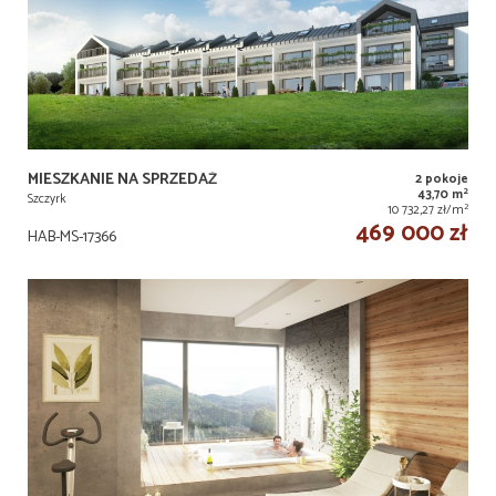
MIESZKANIE NA SPRZEDAŻ
2 pokoje
2
43,70 m
Szczyrk
2
10 732,27 zł/m
469 000 zł
HAB-MS-17366