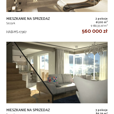
MIESZKANIE NA SPRZEDAŻ
2 pokoje
2
61,00 m
Szczyrk
2
9 180,33 zł/m
560 000 zł
HAB-MS-17367
MIESZKANIE NA SPRZEDAŻ
3 pokoje
2
86,29 m