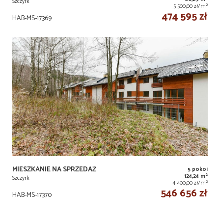
Szczyrk
2
5 500,00 zł/m
474 595 zł
HAB-MS-17369
MIESZKANIE NA SPRZEDAŻ
5 pokoi
2
124,24 m
Szczyrk
2
4 400,00 zł/m
546 656 zł
HAB-MS-17370