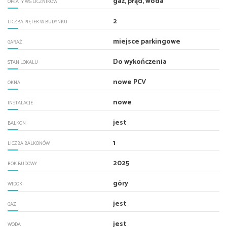
gaz, prąd, woda
OPŁATY WG LICZNIKÓW
2
LICZBA PIĘTER W BUDYNKU
miejsce parkingowe
GARAŻ
Do wykończenia
STAN LOKALU
nowe PCV
OKNA
nowe
INSTALACJE
jest
BALKON
1
LICZBA BALKONÓW
2025
ROK BUDOWY
góry
WIDOK
jest
GAZ
jest
WODA