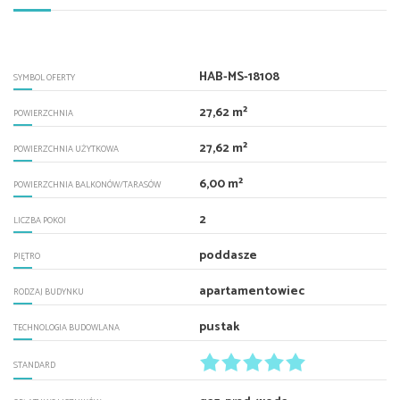
HAB-MS-18108
SYMBOL OFERTY
27,62 m²
POWIERZCHNIA
27,62 m²
POWIERZCHNIA UŻYTKOWA
6,00 m²
POWIERZCHNIA BALKONÓW/TARASÓW
2
LICZBA POKOI
poddasze
PIĘTRO
apartamentowiec
RODZAJ BUDYNKU
pustak
TECHNOLOGIA BUDOWLANA
STANDARD