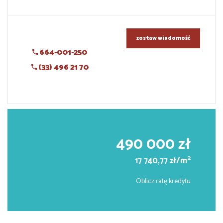
zostaw wiadomość
664-001-250
(33) 496 21 70
490 000 zł
2
17 740,77 zł/m
Oblicz ratę kredytu