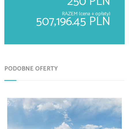
250 PLN
RAZEM (cena + opłaty)
507,196.45 PLN
PODOBNE OFERTY