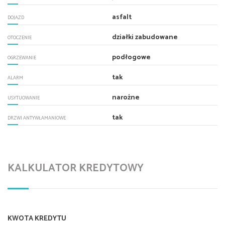
asfalt
DOJAZD
działki zabudowane
OTOCZENIE
podłogowe
OGRZEWANIE
tak
ALARM
narożne
USYTUOWANIE
tak
DRZWI ANTYWŁAMANIOWE
KALKULATOR KREDYTOWY
KWOTA KREDYTU