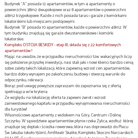
Budynek "A" posiada 12 apartamentów, w tym 4 apartamenty o
powierzchni 38m2 dwupokojowe oraz 8 apartamentów o powierzchni
48m2 trzypokojowe. Każde z nich posiada taras i garaże z komórkami
lokatorskimi lub miejscami postojowymi.
Budynek "B" posiada 10 apartamentów, każde o powierzchni 48m2. W
tym budynku znajdują się garaże dwustanowiskowe i komórki
lokatorskie.
Kompleks OSTOJA BESKIDY - etap III, składa się z 22 komfortowych
apartamentów !
Mając na uwadze, że w przypadku nieruchomości tzw. wakacyjnych liczy
się położenie przyszłej inwestycji, nasi stali jaki i nowi klienci bardzo cenią
sobie zalety takich lokalizacji, które zapewnią wzrost cen apartamentów,
bardzo dobry wynajem po zakończeniu budowy i stworzą warunki do
odpoczynku, rekreacji.
Biorąc pod uwagę powyższe zapraszam do zapoznania się z ofertą
spełniająca w/w kryteria.
Ze względu na lokalizację oferta ta zapewni zwrot i wzrost
zainwestowanego kapitału w przypadku wynajmowania nieruchomości
dla turystów!
Własnościowe apartamenty z widokiem na Góry, Centrum i Dolinę
Szczyrku. W sąsiedztwie apartamentów płynie rzeka Żylica, wzdłuż której
znajduje się deptak i ścieżka rowerowa, która nas doprowadzi do Placu
Św. Jakuba (około 150m), Amfiteatr Skalite, Kompleks Skoczni Narciarskich