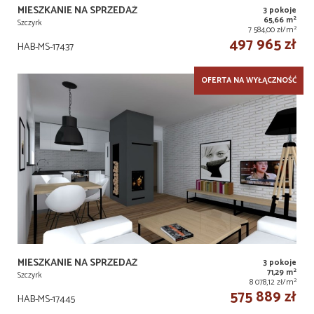
MIESZKANIE NA SPRZEDAŻ
3 pokoje
2
65,66 m
Szczyrk
2
7 584,00 zł/m
497 965 zł
HAB-MS-17437
OFERTA NA WYŁĄCZNOŚĆ
MIESZKANIE NA SPRZEDAŻ
3 pokoje
2
71,29 m
Szczyrk
2
8 078,12 zł/m
575 889 zł
HAB-MS-17445