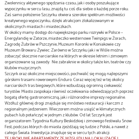
Zwolennicy aktywnego spędzania czasu, jak i osoby poszukujące
wypoczynku w sercu lasu, znajdą tu coś dla siebie o każdej porze roku.
Zaś samo położenie Szczyrku otwiera szerokie spektrum możliwości
kreatywnego wypoczynku, dzięki atrakcjom zlokalizowanym w
okolicznych miastach i miasteczkach.
W okolicy mamy dostęp do największego parku rozrywki w Polsce –
Energylandię w Zatorze, miasteczko westernowe Twinpigs w Żorach,
Zagrodę Żubrów w Pszczynie, Muzeum Koronki w Koniakowie czy
Muzeum Browaru Żywiec. Zarówno w Szczyrku jak i w Wiśle można
zobaczyć skocznie narciarskie na których w okresie letnim i zimowym
organizowane są zawody. Nie zabraknie w okolicy także kin, teatrów czy
klubów muzycznych.
Szczyrk oraz okoliczne miejscowości, pochwalić się mogą najlepszymi
górskimi trasami rowerowymi Enduro. Coraz więcej też w tej okolicy
narciarskich tras biegowych, które wzbudzają ogromną ciekawość
turystów. Miasto zaspokaja również oczekiwania odwiedzających poprzez
bogatą ofertę gastronomiczną, jak i różnorodne imprezy regionalne.
Wzdłuż głównej drogi znajduje się mnóstwo restauracji i karczm z
regionalnym jedzeniem. Wieczorem można usiąść w klimatycznych
pubach lub potańczyć w jednym z klubów. Od lat Szczyrk jest
organizatorem Tygodnia Kultury Beskidzkiej i zimowego festiwalu Snow
Fest, podczas których do miasta zjeżdżają się ludzie z Polski, a nawet z
całego Świata. Inwestycja znajduje się w sercu tych atrakcji.
TE UROKLIWE APARTAMENTY ZE WZGLĘDU NA LOKALIZACJE I