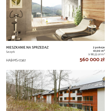
MIESZKANIE NA SPRZEDAŻ
2 pokoje
2
61,00 m
Szczyrk
2
9 180,33 zł/m
560 000 zł
HAB-MS-17367