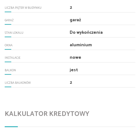
2
LICZBA PIĘTER W BUDYNKU
garaż
GARAŻ
Do wykończenia
STAN LOKALU
aluminium
OKNA
nowe
INSTALACJE
jest
BALKON
2
LICZBA BALKONÓW
KALKULATOR KREDYTOWY