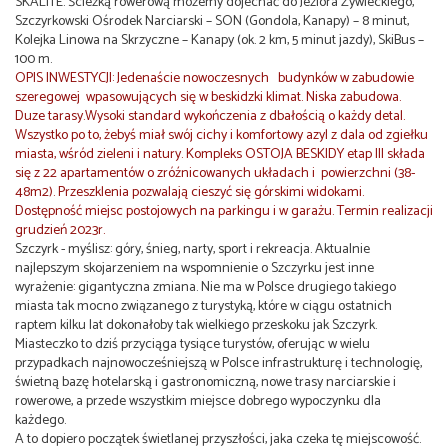
SKALITE. Ścieżką rowerową możemy dojechać do Jeziora Żywieckiego,
Szczyrkowski Ośrodek Narciarski – SON (Gondola, Kanapy) – 8 minut,
Kolejka Linowa na Skrzyczne – Kanapy (ok. 2 km, 5 minut jazdy), SkiBus –
100 m.
OPIS INWESTYCJI: Jedenaście
nowoczesnych budynków w zabudowie
szeregowej wpasowujących się w beskidzki klimat. Niska zabudowa.
Duze tarasy.Wysoki standard wykończenia z dbałością o każdy detal.
Wszystko po to, żebyś miał swój cichy i komfortowy azyl z dala od zgiełku
miasta, wśród zieleni i natury. Kompleks OSTOJA BESKIDY etap III
składa
się z 22 apartamentów o zróźnicowanych układach i powierzchni (38-
48m2). Przeszklenia pozwalają cieszyć się górskimi widokami.
Dostępność miejsc postojowych na parkingu i w garażu. Termin realizacji
grudzień 2023r.
Szczyrk - myślisz: góry, śnieg, narty, sport i rekreacja. Aktualnie
najlepszym skojarzeniem na wspomnienie o Szczyrku jest inne
wyrażenie: gigantyczna zmiana. Nie ma w Polsce drugiego takiego
miasta tak mocno związanego z turystyką, które w ciągu ostatnich
raptem kilku lat dokonałoby tak wielkiego przeskoku jak Szczyrk.
Miasteczko to dziś przyciąga tysiące turystów, oferując w wielu
przypadkach najnowocześniejszą w Polsce infrastrukturę i technologię,
świetną bazę hotelarską i gastronomiczną, nowe trasy narciarskie i
rowerowe, a przede wszystkim miejsce dobrego wypoczynku dla
każdego.
A to dopiero początek świetlanej przyszłości, jaka czeka tę miejscowość.