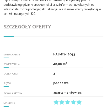
Opis oferty zawarty na stronie internetowej sporządzany jest na
podstawie oględzin nieruchomości oraz informacji uzyskanych od
właściciela, może podlegać aktualizacji i nie stanowi oferty określonej w
art. 66 i następnych K.C.
SZCZEGÓŁY OFERTY
HAB-MS-18033
SYMBOL OFERTY
48,00 m²
POWIERZCHNIA
3
LICZBA POKOI
poddasze
PIĘTRO
apartamentowiec
RODZAJ BUDYNKU
STANDARD