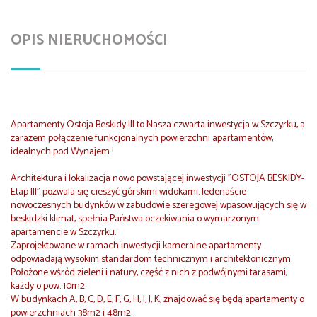
OPIS NIERUCHOMOŚCI
Apartamenty Ostoja Beskidy III to Nasza czwarta inwestycja w Szczyrku, a
zarazem połączenie funkcjonalnych powierzchni apartamentów,
idealnych pod Wynajem !
Architektura i lokalizacja nowo powstającej inwestycji "OSTOJA BESKIDY-
Etap III" pozwala się cieszyć górskimi widokami. Jedenaście
nowoczesnych budynków w zabudowie szeregowej wpasowujących się w
beskidzki klimat, spełnia Państwa oczekiwania o wymarzonym
apartamencie w Szczyrku.
Zaprojektowane w ramach inwestycji kameralne apartamenty
odpowiadają wysokim standardom technicznym i architektonicznym.
P
ołożone wśród zieleni i natury, część z nich z podwójnymi tarasami,
każdy o pow. 10m2.
W budynkach A, B, C, D, E, F, G, H, I, J, K, znajdować się będą apartamenty o
powierzchniach 38m2 i 48m2.