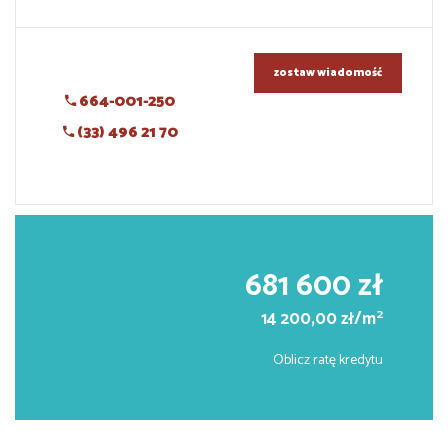
zostaw wiadomość
664-001-250
(33) 496 21 70
681 600 zł
2
14 200,00 zł/m
Oblicz ratę kredytu